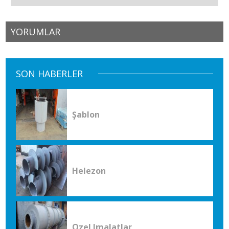
YORUMLAR
SON HABERLER
Şablon
Helezon
Ozel Imalatlar