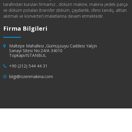
tarafından kurulan firmamız , döküm makine, makina yedek parça
ve döküm potaları (transfer döküm, çaydanlık, sfero tandiş, alttan
akıtmalı ve konverter) imalatlarına devam etmektedir.
Firma Bilgileri
Maltepe Mahallesi ,Gümüşsuyu Caddesi Yalçın
Sanayi Sitesi No:24/A 34010
Topkapı/ISTANBUL
+90 (212) 544 44 31
bilgi@ozenmakina.com