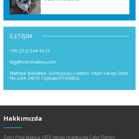
İLETİŞİM
+90 (212) 544 44 31
bilgi@ozenmakina.com
Maltepe Mahallesi ,Gümüşsuyu Caddesi Yalçın Sanayi Sitesi
No:24/A 34010 Topkapı/ISTANBUL
Hakkımızda
Özen Pota Makina 1970 yılında İstanbul’da Cafer Dilmen